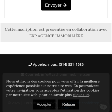
Envoyer
Cette inscription est présentée en collaboration avec
EXP AGENCE IMMOBILIÈRE
Appelez-nous: (514) 831-1686
Courriel: info@vachonimmobilier.com
Nous utilisons des cookies pour vous offrir la meilleure
expérience possible sur notre site web. En poursuivant
votre navigation, vous acceptez l'utilisation des cookies
par notre site web, pour en savoir plus
cliquez ici
.
© 2026
| Tous droits réservés. |
Politique de confidentialité
Accepter
Refuser
Propulsé par
Utilmo