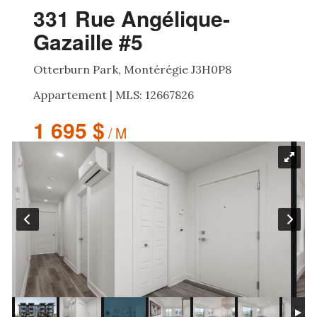
331 Rue Angélique-
Gazaille #5
Otterburn Park, Montérégie J3H0P8
Appartement | MLS: 12667826
1 695 $
/ M