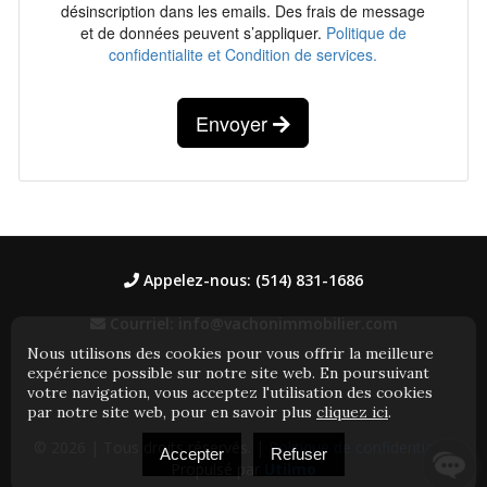
désinscription dans les emails. Des frais de message
et de données peuvent s’appliquer.
Politique de
confidentialite et Condition de services.
Envoyer
Appelez-nous: (514) 831-1686
Courriel: info@vachonimmobilier.com
Nous utilisons des cookies pour vous offrir la meilleure
expérience possible sur notre site web. En poursuivant
votre navigation, vous acceptez l'utilisation des cookies
par notre site web, pour en savoir plus
cliquez ici
.
© 2026
| Tous droits réservés. |
Politique de confidentialité
Accepter
Refuser
Propulsé par
Utilmo