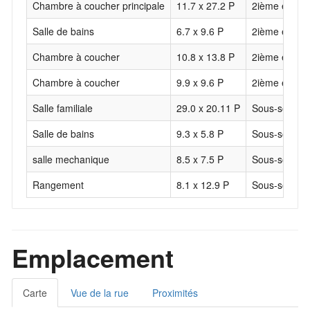
Chambre à coucher principale
11.7 x 27.2 P
2ième étage
Salle de bains
6.7 x 9.6 P
2ième étage
Chambre à coucher
10.8 x 13.8 P
2ième étage
Chambre à coucher
9.9 x 9.6 P
2ième étage
Salle familiale
29.0 x 20.11 P
Sous-sol
Salle de bains
9.3 x 5.8 P
Sous-sol
salle mechanique
8.5 x 7.5 P
Sous-sol
Rangement
8.1 x 12.9 P
Sous-sol
Emplacement
Carte
Vue de la rue
Proximités