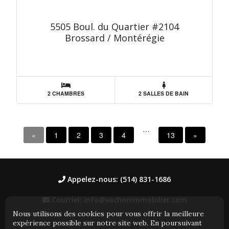
5505 Boul. du Quartier #2104
Brossard / Montérégie
2 CHAMBRES
2 SALLES DE BAIN
…
«
1
2
3
4
13
»
Appelez-nous: (514) 831-1686
Courriel: info@vachonimmobilier.com
Nous utilisons des cookies pour vous offrir la meilleure
expérience possible sur notre site web. En poursuivant