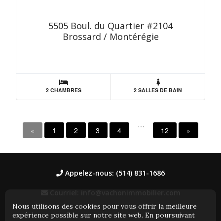
5505 Boul. du Quartier #2104
Brossard / Montérégie
2 CHAMBRES
2 SALLES DE BAIN
…
«
1
2
3
4
12
»
Appelez-nous: (514) 831-1686
Courriel: info@vachonimmobilier.com
Nous utilisons des cookies pour vous offrir la meilleure
expérience possible sur notre site web. En poursuivant