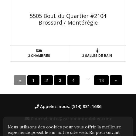
5505 Boul. du Quartier #2104
Brossard / Montérégie
2 CHAMBRES
2 SALLES DE BAIN
…
«
1
2
3
4
13
»
Appelez-nous: (514) 831-1686
Courriel: info@vachonimmobilier.com
Nous utilisons des cookies pour vous offrir la meilleure
expérience possible sur notre site web. En poursuivant