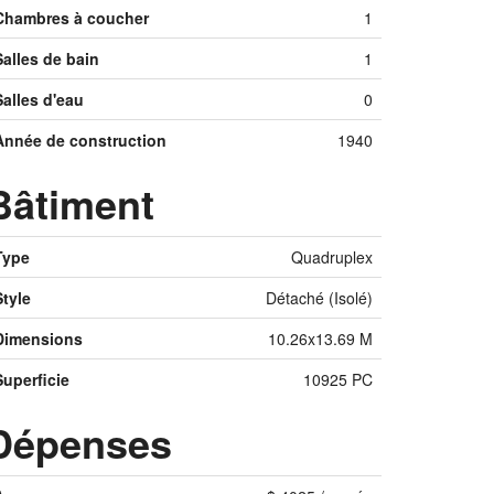
Chambres à coucher
1
Salles de bain
1
Salles d'eau
0
Année de construction
1940
Bâtiment
Type
Quadruplex
Style
Détaché (Isolé)
Dimensions
10.26x13.69 M
Superficie
10925 PC
Dépenses