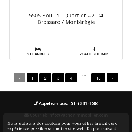
5505 Boul. du Quartier #2104
Brossard / Montérégie
2 CHAMBRES
2 SALLES DE BAIN
…
«
1
2
3
4
13
»
Appelez-nous: (514) 831-1686
Courriel: info@vachonimmobilier.com
Nous utilisons des cookies pour vous offrir la meilleure
expérience possible sur notre site web. En poursuivant