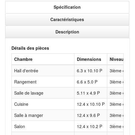
Spécification
Caractéristiques
Description
Détails des pièces
Chambre
Dimensions
Niveau
Hall d'entrée
6.3 x 10.10 P
3ième étage
Rangement
6.6 x 5.0 P
3ième étage
Salle de lavage
5.11 x 4.9 P
3ième étage
Cuisine
12.4 x 10.10 P
3ième étage
Salle à manger
12.4 x 9.6 P
3ième étage
Salon
12.4 x 10.2 P
3ième étage