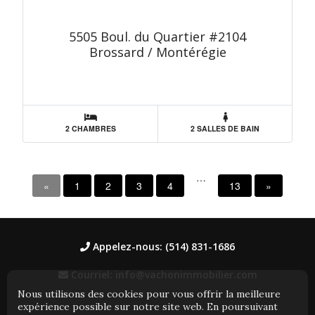
5505 Boul. du Quartier #2104
Brossard / Montérégie
2 CHAMBRES
2 SALLES DE BAIN
…
«
1
2
3
4
13
»
Appelez-nous: (514) 831-1686
Courriel: info@vachonimmobilier.com
Nous utilisons des cookies pour vous offrir la meilleure
expérience possible sur notre site web. En poursuivant