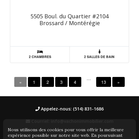
5505 Boul. du Quartier #2104
Brossard / Montérégie
2 CHAMBRES
2 SALLES DE BAIN
…
«
1
2
3
4
13
»
Appelez-nous: (514) 831-1686
Courriel: info@vachonimmobilier.com
Nous utilisons des cookies pour vous offrir la meilleure
expérience possible sur notre site web. En poursuivant