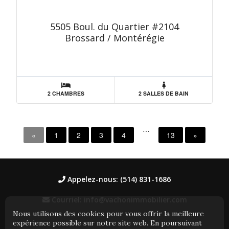
5505 Boul. du Quartier #2104
Brossard / Montérégie
2 CHAMBRES
2 SALLES DE BAIN
…
«
1
2
3
4
13
»
Appelez-nous: (514) 831-1686
Courriel: info@vachonimmobilier.com
Nous utilisons des cookies pour vous offrir la meilleure
expérience possible sur notre site web. En poursuivant