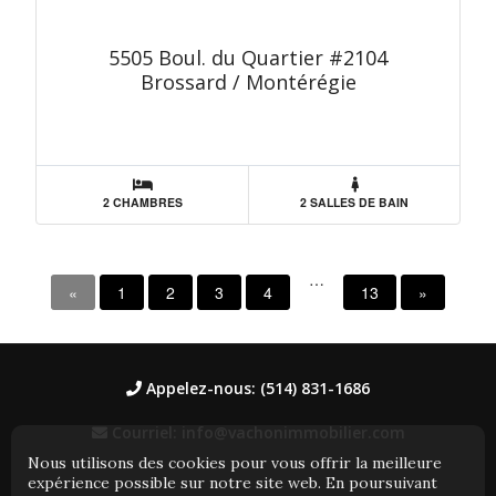
5505 Boul. du Quartier #2104
Brossard / Montérégie
2 CHAMBRES
2 SALLES DE BAIN
…
«
1
2
3
4
13
»
Appelez-nous: (514) 831-1686
Courriel: info@vachonimmobilier.com
Nous utilisons des cookies pour vous offrir la meilleure
expérience possible sur notre site web. En poursuivant