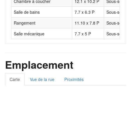
Chambre à coucher
12.1 x 10.2 P
Sous-sol
Salle de bains
7.7 x 6.3 P
Sous-sol
Rangement
11.10 x 7.8 P
Sous-sol
Salle mécanique
7.7 x 5 P
Sous-sol
Emplacement
Carte
Vue de la rue
Proximités