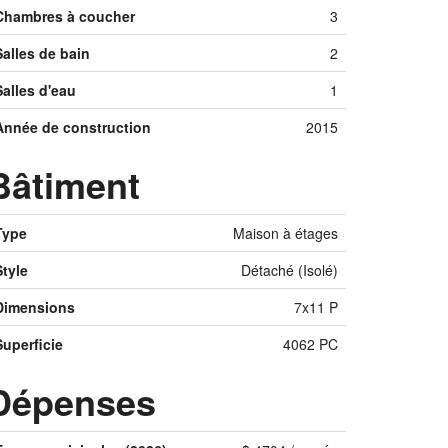
Chambres à coucher
3
Salles de bain
2
Salles d'eau
1
Année de construction
2015
Bâtiment
Type
Maison à étages
Style
Détaché (Isolé)
Dimensions
7x11 P
Superficie
4062 PC
Dépenses