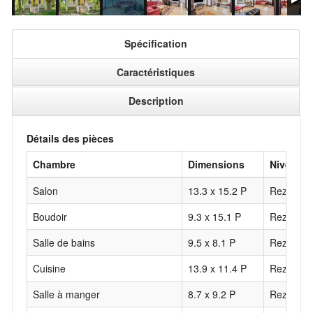
Spécification
Caractéristiques
Description
Détails des pièces
Chambre
Dimensions
Niveau
Salon
13.3 x 15.2 P
Rez-de-c
Boudoir
9.3 x 15.1 P
Rez-de-c
Salle de bains
9.5 x 8.1 P
Rez-de-c
Cuisine
13.9 x 11.4 P
Rez-de-c
Salle à manger
8.7 x 9.2 P
Rez-de-c