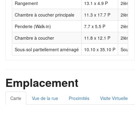
Rangement
13.1 x 4.9 P
2ième ét
Chambre à coucher principale
11.3 x 17.7 P
2ième ét
Penderie (Walk-in)
7.7 x 5.5 P
2ième ét
Chambre à coucher
11.8 x 12.1 P
2ième ét
Sous-sol partiellement aménagé
10.10 x 35.10 P
Sous-sol
Emplacement
Carte
Vue de la rue
Proximités
Visite Virtuelle