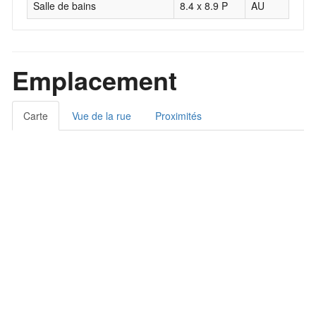
Salle de bains
8.4 x 8.9 P
AU
Cér
Emplacement
Carte
Vue de la rue
Proximités