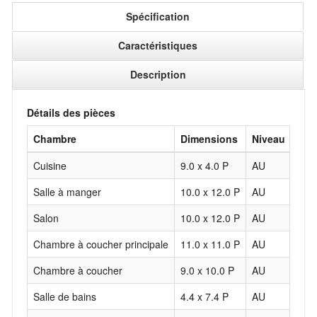
Spécification
Caractéristiques
Description
Détails des pièces
Chambre
Dimensions
Niveau
Rev
Cuisine
9.0 x 4.0 P
AU
Plan
Salle à manger
10.0 x 12.0 P
AU
Plan
Salon
10.0 x 12.0 P
AU
Plan
Chambre à coucher principale
11.0 x 11.0 P
AU
Plan
Chambre à coucher
9.0 x 10.0 P
AU
Plan
Salle de bains
4.4 x 7.4 P
AU
Cér