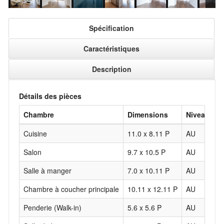
Spécification
Caractéristiques
Description
Détails des pièces
Chambre
Dimensions
Niveau
R
Cuisine
11.0 x 8.11 P
AU
B
Salon
9.7 x 10.5 P
AU
B
Salle à manger
7.0 x 10.11 P
AU
B
Chambre à coucher principale
10.11 x 12.11 P
AU
B
Penderie (Walk-in)
5.6 x 5.6 P
AU
B