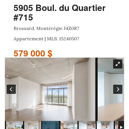
5905 Boul. du Quartier
#715
Brossard, Montérégie J4Z0R7
Appartement | MLS: 15240507
579 000 $