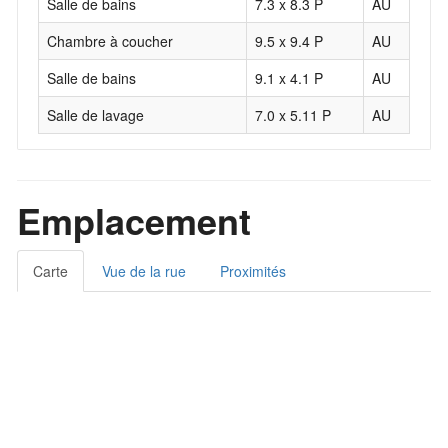
Salle de bains
7.3 x 8.3 P
AU
C
Chambre à coucher
9.5 x 9.4 P
AU
B
Salle de bains
9.1 x 4.1 P
AU
C
Salle de lavage
7.0 x 5.11 P
AU
C
Emplacement
Carte
Vue de la rue
Proximités