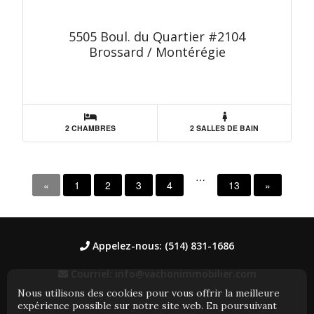
5505 Boul. du Quartier #2104
Brossard / Montérégie
2 CHAMBRES
2 SALLES DE BAIN
…
«
1
2
3
4
13
»
Appelez-nous: (514) 831-1686
Courriel: info@vachonimmobilier.com
Nous utilisons des cookies pour vous offrir la meilleure
expérience possible sur notre site web. En poursuivant