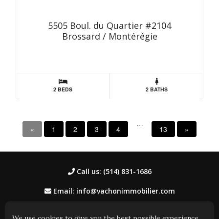
5505 Boul. du Quartier #2104
Brossard / Montérégie
2 BEDS
2 BATHS
…
«
1
2
3
4
13
»
Call us: (514) 831-1686
Email: info@vachonimmobilier.com
We use cookies to give you the best possible experience