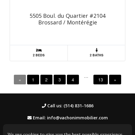
5505 Boul. du Quartier #2104
Brossard / Montérégie
2 BEDS
2 BATHS
…
«
1
2
3
4
13
»
Call us: (514) 831-1686
Email: info@vachonimmobilier.com
We use cookies to give you the best possible experience