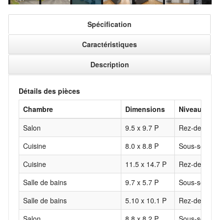
Spécification
Caractéristiques
Description
Détails des pièces
Chambre
Dimensions
Niveau
Salon
9.5 x 9.7 P
Rez-de-chau
Cuisine
8.0 x 8.8 P
Sous-sol
Cuisine
11.5 x 14.7 P
Rez-de-chau
Salle de bains
9.7 x 5.7 P
Sous-sol
Salle de bains
5.10 x 10.1 P
Rez-de-chau
Salon
8.8 x 8.2 P
Sous-sol