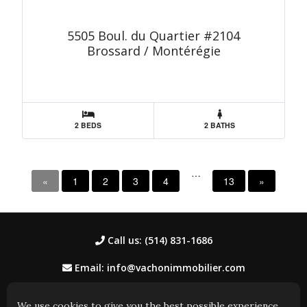
5505 Boul. du Quartier #2104
Brossard / Montérégie
2 BEDS
2 BATHS
…
«
1
2
3
4
13
»
Call us: (514) 831-1686
Email: info@vachonimmobilier.com
We use cookies to give you the best possible experience