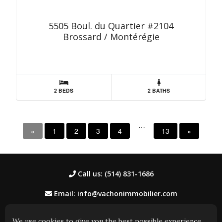
5505 Boul. du Quartier #2104
Brossard / Montérégie
2 BEDS
2 BATHS
…
«
1
2
3
4
13
»
Call us: (514) 831-1686
Email: info@vachonimmobilier.com
We use cookies to give you the best possible experience