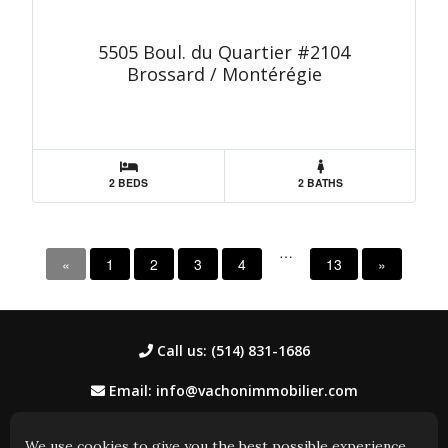
5505 Boul. du Quartier #2104
Brossard / Montérégie
2 BEDS
2 BATHS
…
«
1
2
3
4
13
»
Call us: (514) 831-1686
Email: info@vachonimmobilier.com
We use cookies to give you the best possible experience