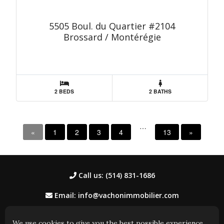
5505 Boul. du Quartier #2104
Brossard / Montérégie
2 BEDS
2 BATHS
…
«
1
2
3
4
13
»
Call us: (514) 831-1686
Email: info@vachonimmobilier.com
We use cookies to give you the best possible experience