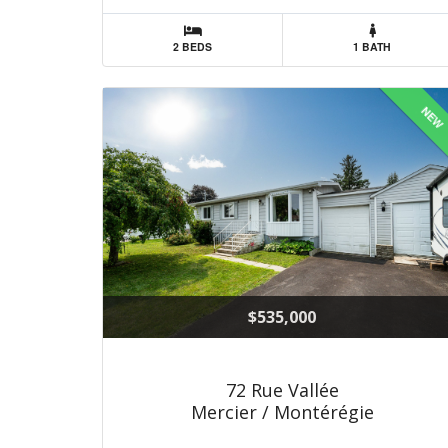
2 BEDS
1 BATH
NEW
$535,000
72 Rue Vallée
Mercier / Montérégie