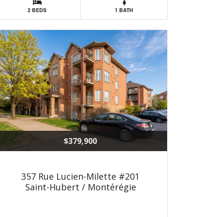
2 BEDS
1 BATH
$379,900
357 Rue Lucien-Milette #201
Saint-Hubert / Montérégie