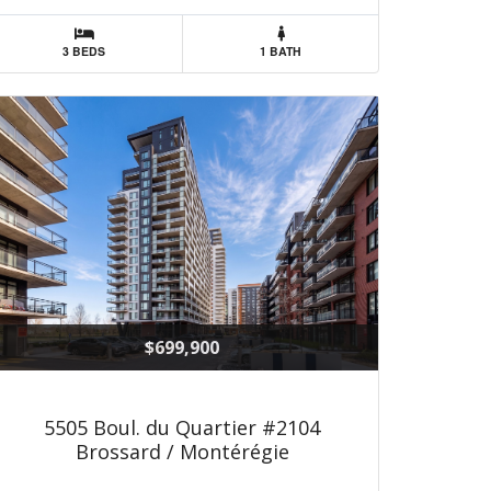
3 BEDS
1 BATH
$699,900
5505 Boul. du Quartier #2104
Brossard / Montérégie