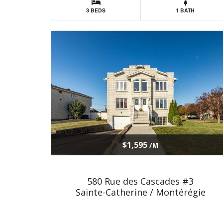
3 BEDS
1 BATH
$1,595
/M
580 Rue des Cascades #3
Sainte-Catherine / Montérégie