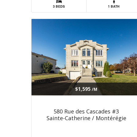
3 BEDS
1 BATH
$1,595
/M
580 Rue des Cascades #3
Sainte-Catherine / Montérégie