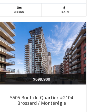
3 BEDS
1 BATH
$699,900
5505 Boul. du Quartier #2104
Brossard / Montérégie