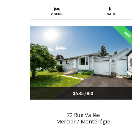
2 BEDS
1 BATH
NEW
$535,000
72 Rue Vallée
Mercier / Montérégie