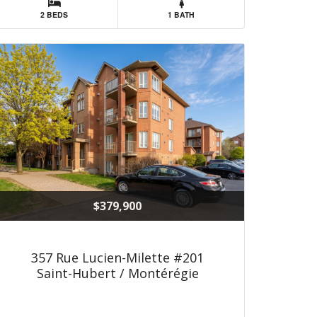
2 BEDS
1 BATH
$379,900
357 Rue Lucien-Milette #201
Saint-Hubert / Montérégie