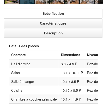
Spécification
Caractéristiques
Description
Détails des pièces
Chambre
Dimensions
Niveau
Hall d'entrée
6.8 x 4.9 P
Rez-de-chau
Salon
13.1 x 10.11 P
Rez-de-chau
Salle à manger
12.1 x 8.5 P
Rez-de-chau
Cuisine
10.10 x 8.5 P
Rez-de-chau
Chambre à coucher principale
15.1 x 11.9 P
Rez-de-chau