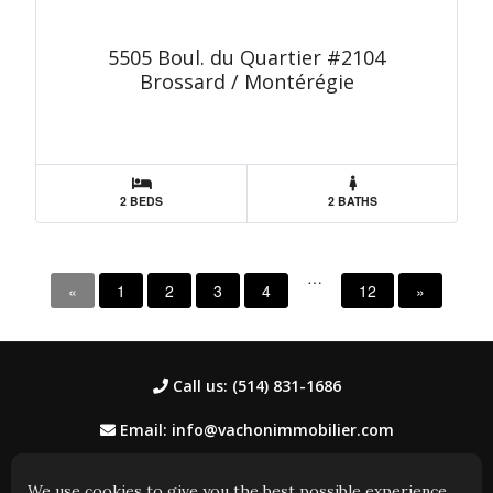
5505 Boul. du Quartier #2104
Brossard / Montérégie
2 BEDS
2 BATHS
…
«
1
2
3
4
12
»
Call us: (514) 831-1686
Email: info@vachonimmobilier.com
We use cookies to give you the best possible experience